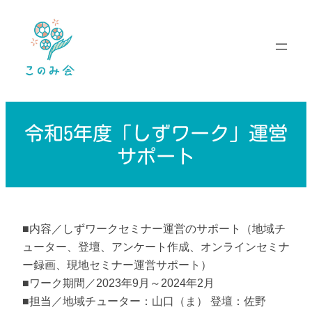
内
容
を
ス
キ
ッ
プ
令和5年度「しずワーク」運営
サポート
■内容／しずワークセミナー運営のサポート（地域チ
ューター、登壇、アンケート作成、オンラインセミナ
ー録画、現地セミナー運営サポート）
■ワーク期間／2023年9月～2024年2月
■担当／地域チューター：山口（ま） 登壇：佐野