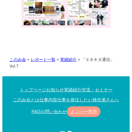
このみ会
>
レポート一覧
>
実績紹介
>
「エキキタ通信」
Vol.7
トップページ
お知らせ
実績紹介
交流・セミナー
このみ会とは
仕事内容
仕事を発注したい
移住者さんへ
FAQ
お問い合わせ
メンバー専用