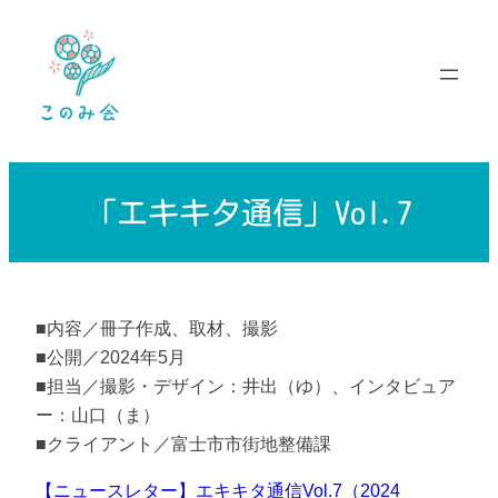
内
容
を
ス
キ
ッ
プ
「エキキタ通信」Vol.7
■内容／冊子作成、取材、撮影
■公開／2024年5月
■担当／撮影・デザイン：井出（ゆ）、インタビュア
ー：山口（ま）
■クライアント／富士市市街地整備課
【ニュースレター】エキキタ通信Vol.7（2024