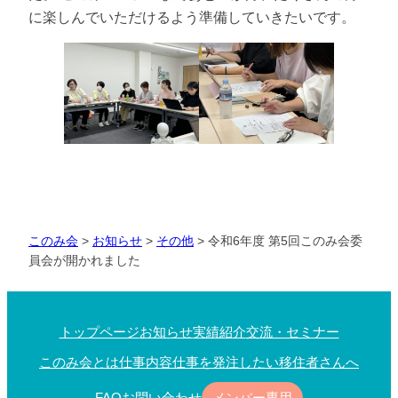
に楽しんでいただけるよう準備していきたいです。
このみ会
>
お知らせ
>
その他
>
令和6年度 第5回このみ会委
員会が開かれました
トップページ
お知らせ
実績紹介
交流・セミナー
このみ会とは
仕事内容
仕事を発注したい
移住者さんへ
FAQ
お問い合わせ
メンバー専用