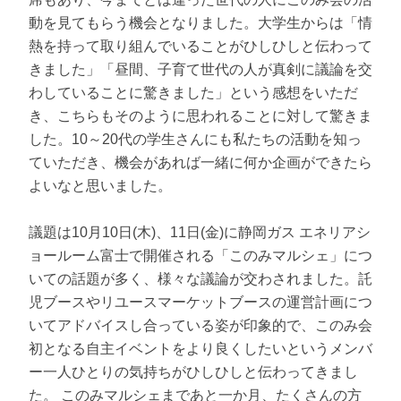
動を見てもらう機会となりました。大学生からは「情
熱を持って取り組んでいることがひしひしと伝わって
きました」「昼間、子育て世代の人が真剣に議論を交
わしていることに驚きました」という感想をいただ
き、こちらもそのように思われることに対して驚きま
した。10～20代の学生さんにも私たちの活動を知っ
ていただき、機会があれば一緒に何か企画ができたら
よいなと思いました。
議題は10月10日(木)、11日(金)に静岡ガス エネリアシ
ョールーム富士で開催される「このみマルシェ」につ
いての話題が多く、様々な議論が交わされました。託
児ブースやリユースマーケットブースの運営計画につ
いてアドバイスし合っている姿が印象的で、このみ会
初となる自主イベントをより良くしたいというメンバ
ー一人ひとりの気持ちがひしひしと伝わってきまし
た。 このみマルシェまであと一か月、たくさんの方